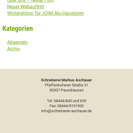
Über uns – Neuer Film
Neuer Webauftritt
Winteraktion für JOWI-Alu-Haustüren
Kategorien
Allgemein
Archiv
Schreinerei Markus Aschauer
Pfaffenhofener Straße 31
85307 Paunzhausen
Tel: 08444/840 und 639
Fax: 08444/9191900
info@schreinerei-aschauer.de